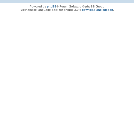
Powered by
phpBB
® Forum Software © phpBB Group
Vietnamese language pack for phpBB 3.0.x
download and support
.