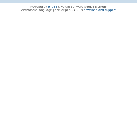
Powered by
phpBB
® Forum Software © phpBB Group
Vietnamese language pack for phpBB 3.0.x
download and support
.