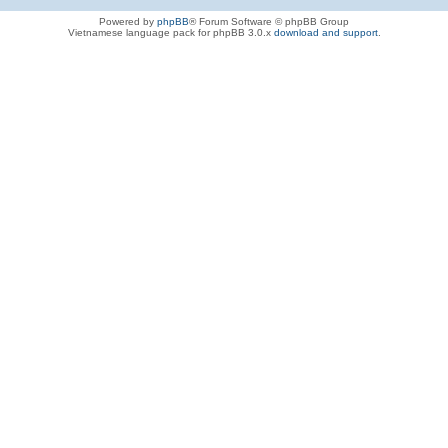
Powered by
phpBB
® Forum Software © phpBB Group
Vietnamese language pack for phpBB 3.0.x
download and support
.