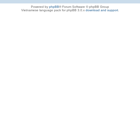
Powered by
phpBB
® Forum Software © phpBB Group
Vietnamese language pack for phpBB 3.0.x
download and support
.