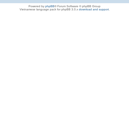
Powered by
phpBB
® Forum Software © phpBB Group
Vietnamese language pack for phpBB 3.0.x
download and support
.