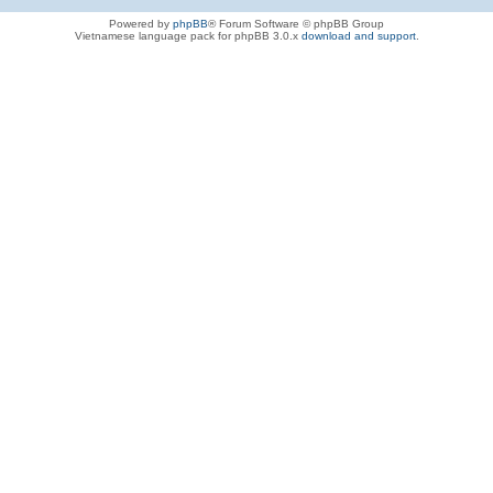
Powered by
phpBB
® Forum Software © phpBB Group
Vietnamese language pack for phpBB 3.0.x
download and support
.