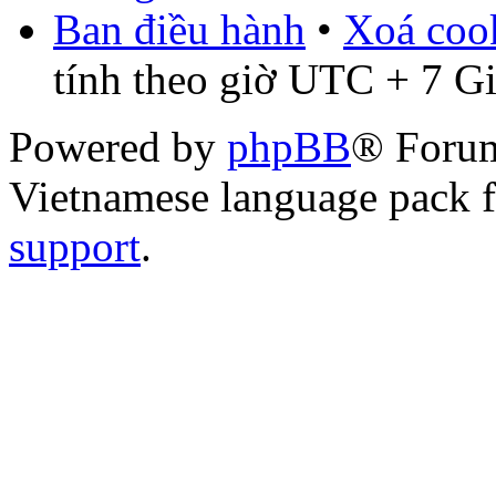
Ban điều hành
•
Xoá cook
tính theo giờ UTC + 7 G
Powered by
phpBB
® Foru
Vietnamese language pack 
support
.