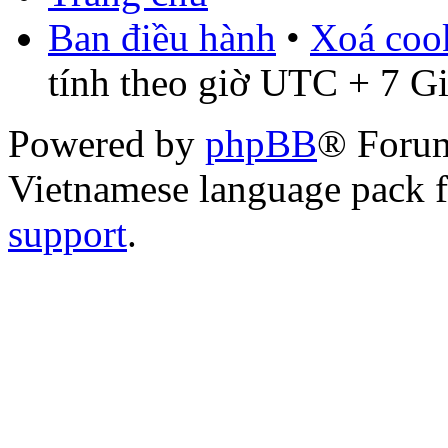
Ban điều hành
•
Xoá cook
tính theo giờ UTC + 7 G
Powered by
phpBB
® Foru
Vietnamese language pack 
support
.