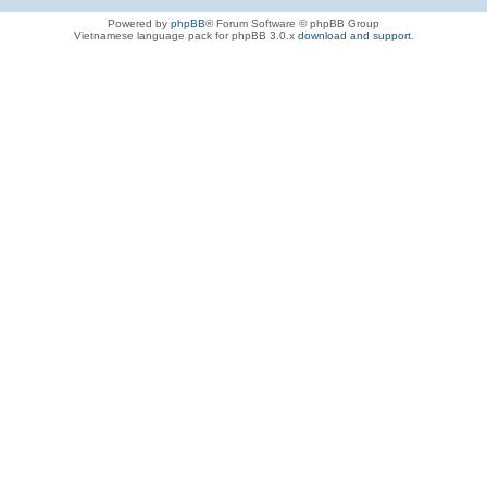
Powered by
phpBB
® Forum Software © phpBB Group
Vietnamese language pack for phpBB 3.0.x
download and support
.