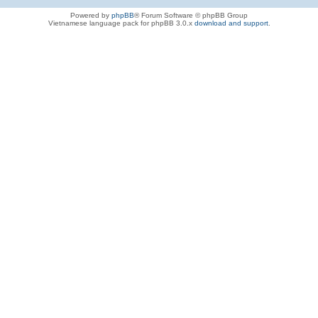
Powered by
phpBB
® Forum Software © phpBB Group
Vietnamese language pack for phpBB 3.0.x
download and support
.