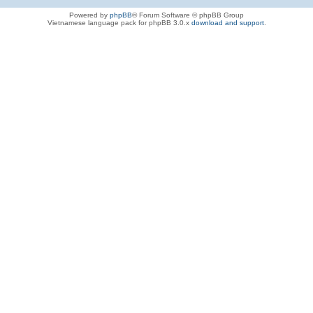
Powered by
phpBB
® Forum Software © phpBB Group
Vietnamese language pack for phpBB 3.0.x
download and support
.