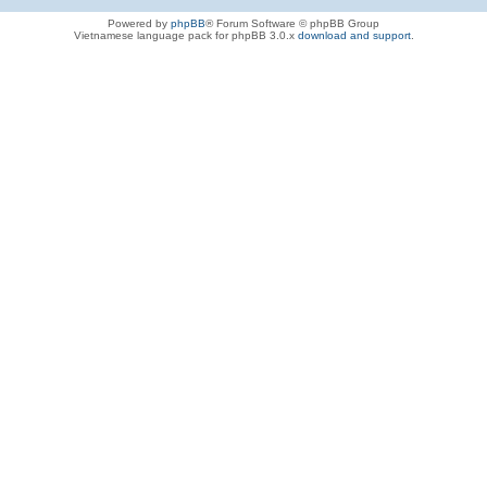
Powered by
phpBB
® Forum Software © phpBB Group
Vietnamese language pack for phpBB 3.0.x
download and support
.