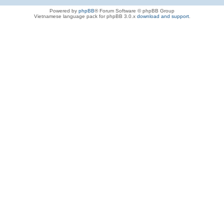
Powered by
phpBB
® Forum Software © phpBB Group
Vietnamese language pack for phpBB 3.0.x
download and support
.