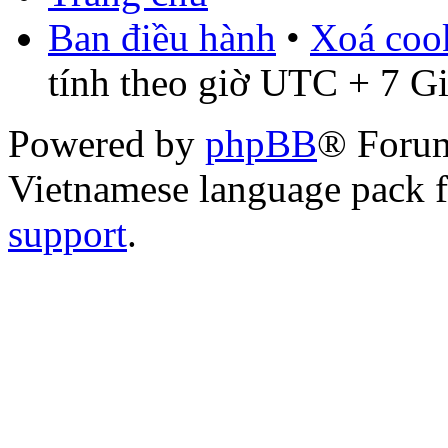
Ban điều hành
•
Xoá cook
tính theo giờ UTC + 7 G
Powered by
phpBB
® Foru
Vietnamese language pack 
support
.