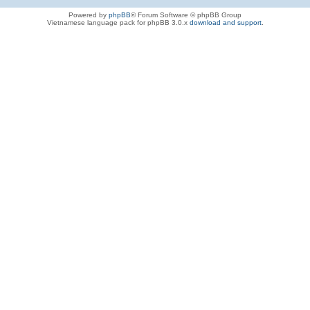
Powered by
phpBB
® Forum Software © phpBB Group
Vietnamese language pack for phpBB 3.0.x
download and support
.