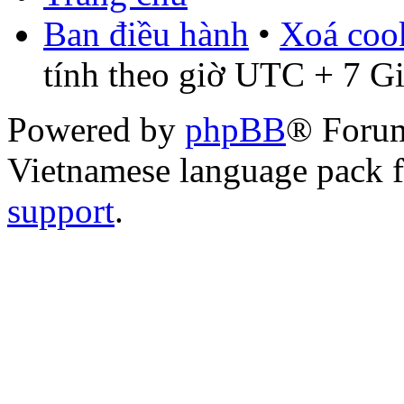
Ban điều hành
•
Xoá cook
tính theo giờ UTC + 7 G
Powered by
phpBB
® Foru
Vietnamese language pack 
support
.