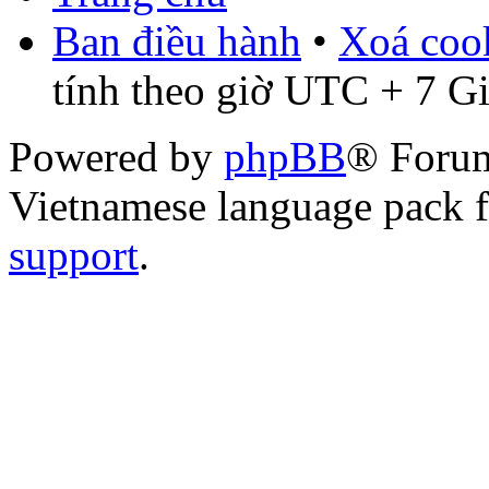
Ban điều hành
•
Xoá cook
tính theo giờ UTC + 7 G
Powered by
phpBB
® Foru
Vietnamese language pack 
support
.