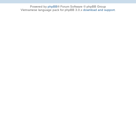
Powered by
phpBB
® Forum Software © phpBB Group
Vietnamese language pack for phpBB 3.0.x
download and support
.