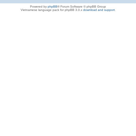
Powered by
phpBB
® Forum Software © phpBB Group
Vietnamese language pack for phpBB 3.0.x
download and support
.