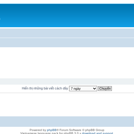
h
Hiển thị những bài viết cách đây
Powered by
phpBB
® Forum Software © phpBB Group
Vietnamese language pack for phpBB 3.0.x
download and support
.