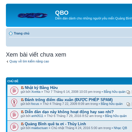
QBO
Diễn đàn dành cho những người yêu mến Quảng Bìn
Trang chủ
Xem bài viết chưa xem
Quay về tìm kiếm nâng cao
CHỦ ĐỀ
Nhật ký Bằng Hữu
gửi bởi
Xvetta
» Thứ 7 Tháng 6 14, 2008 10:03 pm trong
• Bằng hữu quán
Đánh trống điểm đầu xuân (ĐƯỢC PHÉP SPAM)
gửi bởi
focus
» Thứ 4 Tháng 7 22, 2009 8:09 am trong
• Bằng hữu quán
Diễn đàn dạo này không hoạt động hay sao nhỉ?
gửi bởi
anh0511
» Thứ 6 Tháng 7 29, 2016 8:52 am trong
• Bằng hữu quán
Quảng Bình quê ta ơi - Thùy Linh
gửi bởi
maiductuan
» Chủ nhật Tháng 4 24, 2016 5:00 am trong
• Nhạc QB