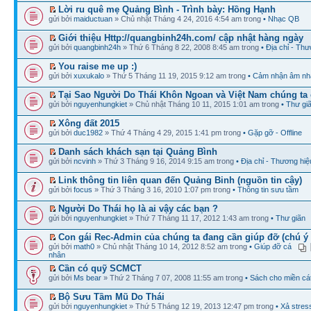
Lời ru quê mẹ Quảng Bình - Trình bày: Hồng Hạnh
gửi bởi
maiductuan
» Chủ nhật Tháng 4 24, 2016 4:54 am trong
• Nhạc QB
Giới thiệu Http://quangbinh24h.com/ cập nhật hàng ngày
gửi bởi
quangbinh24h
» Thứ 6 Tháng 8 22, 2008 8:45 am trong
• Địa chỉ - Th
You raise me up :)
gửi bởi
xuxukalo
» Thứ 5 Tháng 11 19, 2015 9:12 am trong
• Cảm nhận âm nh
Tại Sao Người Do Thái Khôn Ngoan và Việt Nam chúng ta 
gửi bởi
nguyenhungkiet
» Chủ nhật Tháng 10 11, 2015 1:01 am trong
• Thư gi
Xông đất 2015
gửi bởi
duc1982
» Thứ 4 Tháng 4 29, 2015 1:41 pm trong
• Gặp gỡ - Offline
Danh sách khách sạn tại Quảng Bình
gửi bởi
ncvinh
» Thứ 3 Tháng 9 16, 2014 9:15 am trong
• Địa chỉ - Thương hiệ
Link thông tin liên quan đến Quảng Binh (nguồn tin cậy)
gửi bởi
focus
» Thứ 3 Tháng 3 16, 2010 1:07 pm trong
• Thông tin sưu tầm
Người Do Thái họ là ai vậy các bạn ?
gửi bởi
nguyenhungkiet
» Thứ 7 Tháng 11 17, 2012 1:43 am trong
• Thư giãn
Con gái Rec-Admin của chúng ta đang cần giúp đỡ (chú ý 
gửi bởi
math0
» Chủ nhật Tháng 10 14, 2012 8:52 am trong
• Giúp đỡ cá
nhân
Cần có quỹ SCMCT
gửi bởi
Ms bear
» Thứ 2 Tháng 7 07, 2008 11:55 am trong
• Sách cho miền cát
Bộ Sưu Tầm Mũ Do Thái
gửi bởi
nguyenhungkiet
» Thứ 5 Tháng 12 19, 2013 12:47 pm trong
• Xả stres