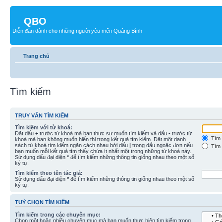
QBO
Diễn đàn dành cho những người yêu mến Quảng Bình
Trang chủ
Tìm kiếm
TRUY VẤN TÌM KIẾM
Tìm kiếm với từ khoá:
Đặt dấu
+
trước từ khoá mà bạn thực sự muốn tìm kiếm và dấu
-
trước từ
Tìm 
khoá mà bạn không muốn hiển thị trong kết quả tìm kiếm. Đặt một danh
sách từ khoá tìm kiếm ngăn cách nhau bởi dấu
|
trong dấu ngoặc đơn nếu
Tìm 
bạn muốn mỗi kết quả tìm thấy chứa ít nhất một trong những từ khoá này.
Sử dụng dấu đại diện
*
để tìm kiếm những thông tin giống nhau theo một số
ký tự.
Tìm kiếm theo tên tác giả:
Sử dụng dấu đại diện
*
để tìm kiếm những thông tin giống nhau theo một số
ký tự.
TUỲ CHỌN TÌM KIẾM
Tìm kiếm trong các chuyên mục:
Chọn một hoặc nhiều chuyên mục mà bạn muốn thực hiện tìm kiếm trong