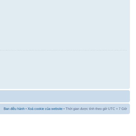
Ban điều hành
•
Xoá cookie của website
• Thời gian được tính theo giờ UTC + 7 Giờ