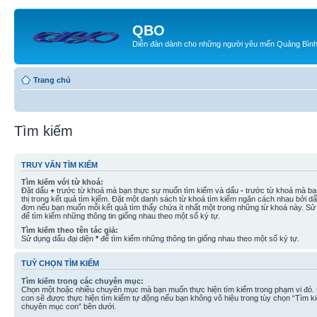
QBO
Diễn đàn dành cho những người yêu mến Quảng Bìn
Trang chủ
Tìm kiếm
TRUY VẤN TÌM KIẾM
Tìm kiếm với từ khoá:
Đặt dấu
+
trước từ khoá mà bạn thực sự muốn tìm kiếm và dấu
-
trước từ khoá mà bạ
thị trong kết quả tìm kiếm. Đặt một danh sách từ khoá tìm kiếm ngăn cách nhau bởi d
đơn nếu bạn muốn mỗi kết quả tìm thấy chứa ít nhất một trong những từ khoá này. Sử
để tìm kiếm những thông tin giống nhau theo một số ký tự.
Tìm kiếm theo tên tác giả:
Sử dụng dấu đại diện
*
để tìm kiếm những thông tin giống nhau theo một số ký tự.
TUỲ CHỌN TÌM KIẾM
Tìm kiếm trong các chuyên mục:
Chọn một hoặc nhiều chuyên mục mà bạn muốn thực hiện tìm kiếm trong phạm vi đó
con sẽ được thực hiện tìm kiếm tự động nếu bạn không vô hiệu trong tùy chọn “Tìm k
chuyên mục con” bên dưới.