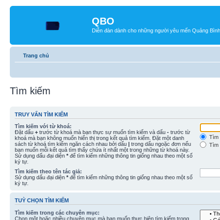
QBO
Diễn đàn dành cho những người yêu mến Quảng Bìn
Trang chủ
Tìm kiếm
TRUY VẤN TÌM KIẾM
Tìm kiếm với từ khoá:
Đặt dấu
+
trước từ khoá mà bạn thực sự muốn tìm kiếm và dấu
-
trước từ
Tìm 
khoá mà bạn không muốn hiển thị trong kết quả tìm kiếm. Đặt một danh
sách từ khoá tìm kiếm ngăn cách nhau bởi dấu
|
trong dấu ngoặc đơn nếu
Tìm 
bạn muốn mỗi kết quả tìm thấy chứa ít nhất một trong những từ khoá này.
Sử dụng dấu đại diện
*
để tìm kiếm những thông tin giống nhau theo một số
ký tự.
Tìm kiếm theo tên tác giả:
Sử dụng dấu đại diện
*
để tìm kiếm những thông tin giống nhau theo một số
ký tự.
TUỲ CHỌN TÌM KIẾM
Tìm kiếm trong các chuyên mục:
Chọn một hoặc nhiều chuyên mục mà bạn muốn thực hiện tìm kiếm trong