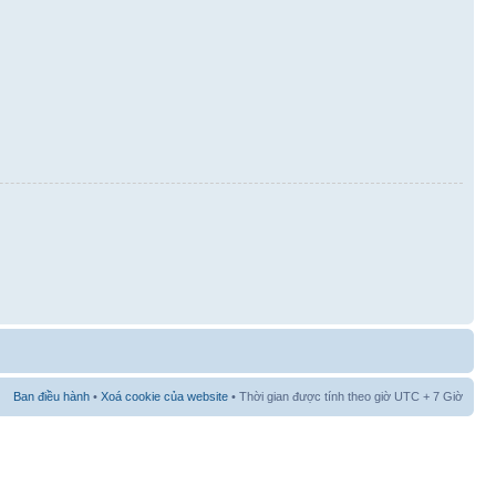
Ban điều hành
•
Xoá cookie của website
• Thời gian được tính theo giờ UTC + 7 Giờ