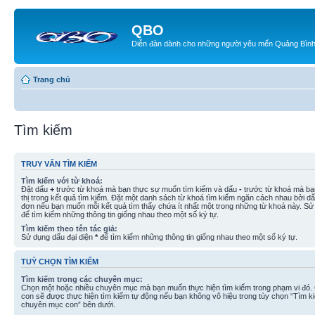
QBO
Diễn đàn dành cho những người yêu mến Quảng Bìn
Trang chủ
Tìm kiếm
TRUY VẤN TÌM KIẾM
Tìm kiếm với từ khoá:
Đặt dấu
+
trước từ khoá mà bạn thực sự muốn tìm kiếm và dấu
-
trước từ khoá mà bạ
thị trong kết quả tìm kiếm. Đặt một danh sách từ khoá tìm kiếm ngăn cách nhau bởi d
đơn nếu bạn muốn mỗi kết quả tìm thấy chứa ít nhất một trong những từ khoá này. Sử
để tìm kiếm những thông tin giống nhau theo một số ký tự.
Tìm kiếm theo tên tác giả:
Sử dụng dấu đại diện
*
để tìm kiếm những thông tin giống nhau theo một số ký tự.
TUỲ CHỌN TÌM KIẾM
Tìm kiếm trong các chuyên mục:
Chọn một hoặc nhiều chuyên mục mà bạn muốn thực hiện tìm kiếm trong phạm vi đó
con sẽ được thực hiện tìm kiếm tự động nếu bạn không vô hiệu trong tùy chọn “Tìm k
chuyên mục con” bên dưới.