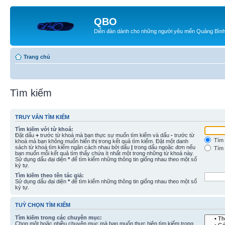
QBO
Diễn đàn dành cho những người yêu mến Quảng Bìn
Trang chủ
Tìm kiếm
TRUY VẤN TÌM KIẾM
Tìm kiếm với từ khoá:
Đặt dấu
+
trước từ khoá mà bạn thực sự muốn tìm kiếm và dấu
-
trước từ
Tìm 
khoá mà bạn không muốn hiển thị trong kết quả tìm kiếm. Đặt một danh
sách từ khoá tìm kiếm ngăn cách nhau bởi dấu
|
trong dấu ngoặc đơn nếu
Tìm 
bạn muốn mỗi kết quả tìm thấy chứa ít nhất một trong những từ khoá này.
Sử dụng dấu đại diện
*
để tìm kiếm những thông tin giống nhau theo một số
ký tự.
Tìm kiếm theo tên tác giả:
Sử dụng dấu đại diện
*
để tìm kiếm những thông tin giống nhau theo một số
ký tự.
TUỲ CHỌN TÌM KIẾM
Tìm kiếm trong các chuyên mục:
Chọn một hoặc nhiều chuyên mục mà bạn muốn thực hiện tìm kiếm trong