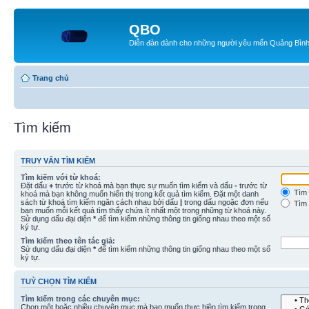
QBO
Diễn đàn dành cho những người yêu mến Quảng Bìn
Trang chủ
Tìm kiếm
TRUY VẤN TÌM KIẾM
Tìm kiếm với từ khoá:
Đặt dấu
+
trước từ khoá mà bạn thực sự muốn tìm kiếm và dấu
-
trước từ
Tìm 
khoá mà bạn không muốn hiển thị trong kết quả tìm kiếm. Đặt một danh
sách từ khoá tìm kiếm ngăn cách nhau bởi dấu
|
trong dấu ngoặc đơn nếu
Tìm 
bạn muốn mỗi kết quả tìm thấy chứa ít nhất một trong những từ khoá này.
Sử dụng dấu đại diện
*
để tìm kiếm những thông tin giống nhau theo một số
ký tự.
Tìm kiếm theo tên tác giả:
Sử dụng dấu đại diện
*
để tìm kiếm những thông tin giống nhau theo một số
ký tự.
TUỲ CHỌN TÌM KIẾM
Tìm kiếm trong các chuyên mục:
Chọn một hoặc nhiều chuyên mục mà bạn muốn thực hiện tìm kiếm trong