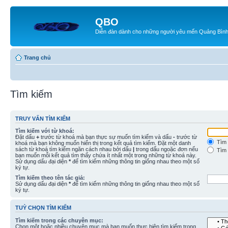
QBO
Diễn đàn dành cho những người yêu mến Quảng Bìn
Trang chủ
Tìm kiếm
TRUY VẤN TÌM KIẾM
Tìm kiếm với từ khoá:
Đặt dấu
+
trước từ khoá mà bạn thực sự muốn tìm kiếm và dấu
-
trước từ
Tìm 
khoá mà bạn không muốn hiển thị trong kết quả tìm kiếm. Đặt một danh
sách từ khoá tìm kiếm ngăn cách nhau bởi dấu
|
trong dấu ngoặc đơn nếu
Tìm 
bạn muốn mỗi kết quả tìm thấy chứa ít nhất một trong những từ khoá này.
Sử dụng dấu đại diện
*
để tìm kiếm những thông tin giống nhau theo một số
ký tự.
Tìm kiếm theo tên tác giả:
Sử dụng dấu đại diện
*
để tìm kiếm những thông tin giống nhau theo một số
ký tự.
TUỲ CHỌN TÌM KIẾM
Tìm kiếm trong các chuyên mục:
Chọn một hoặc nhiều chuyên mục mà bạn muốn thực hiện tìm kiếm trong