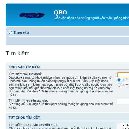
QBO
Diễn đàn dành cho những người yêu mến Quảng Bìn
Trang chủ
Tìm kiếm
TRUY VẤN TÌM KIẾM
Tìm kiếm với từ khoá:
Đặt dấu
+
trước từ khoá mà bạn thực sự muốn tìm kiếm và dấu
-
trước từ
Tìm 
khoá mà bạn không muốn hiển thị trong kết quả tìm kiếm. Đặt một danh
sách từ khoá tìm kiếm ngăn cách nhau bởi dấu
|
trong dấu ngoặc đơn nếu
Tìm 
bạn muốn mỗi kết quả tìm thấy chứa ít nhất một trong những từ khoá này.
Sử dụng dấu đại diện
*
để tìm kiếm những thông tin giống nhau theo một số
ký tự.
Tìm kiếm theo tên tác giả:
Sử dụng dấu đại diện
*
để tìm kiếm những thông tin giống nhau theo một số
ký tự.
TUỲ CHỌN TÌM KIẾM
Tìm kiếm trong các chuyên mục:
Chọn một hoặc nhiều chuyên mục mà bạn muốn thực hiện tìm kiếm trong