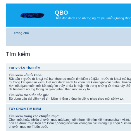
QBO
Diễn đàn dành cho những người yêu mến Quảng Bìn
Trang chủ
Tìm kiếm
TRUY VẤN TÌM KIẾM
Tìm kiếm với từ khoá:
Đặt dấu
+
trước từ khoá mà bạn thực sự muốn tìm kiếm và dấu
-
trước từ khoá mà bạ
thị trong kết quả tìm kiếm. Đặt một danh sách từ khoá tìm kiếm ngăn cách nhau bởi d
đơn nếu bạn muốn mỗi kết quả tìm thấy chứa ít nhất một trong những từ khoá này. Sử
để tìm kiếm những thông tin giống nhau theo một số ký tự.
Tìm kiếm theo tên tác giả:
Sử dụng dấu đại diện
*
để tìm kiếm những thông tin giống nhau theo một số ký tự.
TUỲ CHỌN TÌM KIẾM
Tìm kiếm trong các chuyên mục:
Chọn một hoặc nhiều chuyên mục mà bạn muốn thực hiện tìm kiếm trong phạm vi đó
con sẽ được thực hiện tìm kiếm tự động nếu bạn không vô hiệu trong tùy chọn “Tìm k
chuyên mục con” bên dưới.