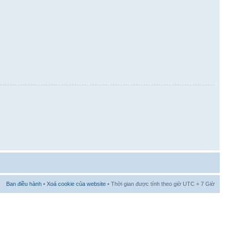
Ban điều hành
•
Xoá cookie của website
• Thời gian được tính theo giờ UTC + 7 Giờ