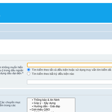
h
n không muốn hiển
Tìm kiếm theo tất cả điều kiện hoặc sử dụng truy vấn tìm kiếm đã
ấu
|
trong dấu ngoặc
 dụng dấu đại diện
*
Tìm kiếm theo bất kỳ điều kiện nào
. Các chuyên mục
iếm trong các