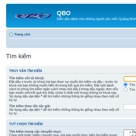
QBO
Diễn đàn dành cho những người yêu mến Quảng Bìn
Trang chủ
Tìm kiếm
TRUY VẤN TÌM KIẾM
Tìm kiếm với từ khoá:
Đặt dấu
+
trước từ khoá mà bạn thực sự muốn tìm kiếm và dấu
-
trước từ
Tìm 
khoá mà bạn không muốn hiển thị trong kết quả tìm kiếm. Đặt một danh
sách từ khoá tìm kiếm ngăn cách nhau bởi dấu
|
trong dấu ngoặc đơn nếu
Tìm 
bạn muốn mỗi kết quả tìm thấy chứa ít nhất một trong những từ khoá này.
Sử dụng dấu đại diện
*
để tìm kiếm những thông tin giống nhau theo một số
ký tự.
Tìm kiếm theo tên tác giả:
Sử dụng dấu đại diện
*
để tìm kiếm những thông tin giống nhau theo một số
ký tự.
TUỲ CHỌN TÌM KIẾM
Tìm kiếm trong các chuyên mục:
Chọn một hoặc nhiều chuyên mục mà bạn muốn thực hiện tìm kiếm trong