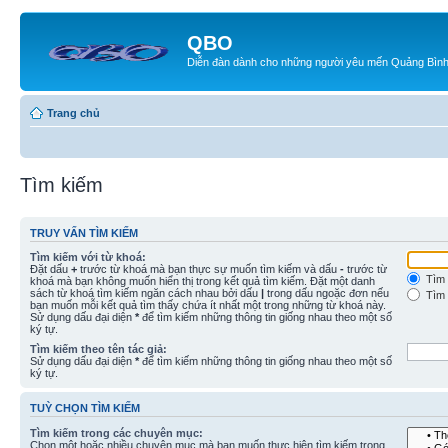
QBO
Diễn đàn dành cho những người yêu mến Quảng Bìn
Trang chủ
Tìm kiếm
TRUY VẤN TÌM KIẾM
Tìm kiếm với từ khoá:
Đặt dấu
+
trước từ khoá mà bạn thực sự muốn tìm kiếm và dấu
-
trước từ
Tìm 
khoá mà bạn không muốn hiển thị trong kết quả tìm kiếm. Đặt một danh
sách từ khoá tìm kiếm ngăn cách nhau bởi dấu
|
trong dấu ngoặc đơn nếu
Tìm 
bạn muốn mỗi kết quả tìm thấy chứa ít nhất một trong những từ khoá này.
Sử dụng dấu đại diện
*
để tìm kiếm những thông tin giống nhau theo một số
ký tự.
Tìm kiếm theo tên tác giả:
Sử dụng dấu đại diện
*
để tìm kiếm những thông tin giống nhau theo một số
ký tự.
TUỲ CHỌN TÌM KIẾM
Tìm kiếm trong các chuyên mục:
Chọn một hoặc nhiều chuyên mục mà bạn muốn thực hiện tìm kiếm trong