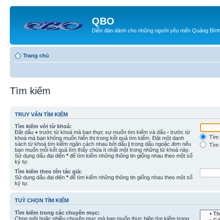
QBO
Diễn đàn dành cho những người yêu mến Quảng Bìn
Trang chủ
Tìm kiếm
TRUY VẤN TÌM KIẾM
Tìm kiếm với từ khoá:
Đặt dấu
+
trước từ khoá mà bạn thực sự muốn tìm kiếm và dấu
-
trước từ
Tìm 
khoá mà bạn không muốn hiển thị trong kết quả tìm kiếm. Đặt một danh
sách từ khoá tìm kiếm ngăn cách nhau bởi dấu
|
trong dấu ngoặc đơn nếu
Tìm 
bạn muốn mỗi kết quả tìm thấy chứa ít nhất một trong những từ khoá này.
Sử dụng dấu đại diện
*
để tìm kiếm những thông tin giống nhau theo một số
ký tự.
Tìm kiếm theo tên tác giả:
Sử dụng dấu đại diện
*
để tìm kiếm những thông tin giống nhau theo một số
ký tự.
TUỲ CHỌN TÌM KIẾM
Tìm kiếm trong các chuyên mục:
Chọn một hoặc nhiều chuyên mục mà bạn muốn thực hiện tìm kiếm trong