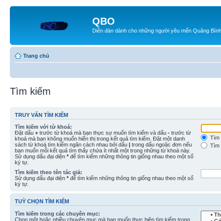
QBO
Diễn đàn dành cho những người yêu mến Quảng Bìn
Trang chủ
Tìm kiếm
TRUY VẤN TÌM KIẾM
Tìm kiếm với từ khoá:
Đặt dấu
+
trước từ khoá mà bạn thực sự muốn tìm kiếm và dấu
-
trước từ
Tìm 
khoá mà bạn không muốn hiển thị trong kết quả tìm kiếm. Đặt một danh
sách từ khoá tìm kiếm ngăn cách nhau bởi dấu
|
trong dấu ngoặc đơn nếu
Tìm 
bạn muốn mỗi kết quả tìm thấy chứa ít nhất một trong những từ khoá này.
Sử dụng dấu đại diện
*
để tìm kiếm những thông tin giống nhau theo một số
ký tự.
Tìm kiếm theo tên tác giả:
Sử dụng dấu đại diện
*
để tìm kiếm những thông tin giống nhau theo một số
ký tự.
TUỲ CHỌN TÌM KIẾM
Tìm kiếm trong các chuyên mục:
Chọn một hoặc nhiều chuyên mục mà bạn muốn thực hiện tìm kiếm trong