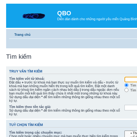
QBO
Diễn đàn dành cho những người yêu mến Quảng Bìn
Trang chủ
Tìm kiếm
TRUY VẤN TÌM KIẾM
Tìm kiếm với từ khoá:
Đặt dấu
+
trước từ khoá mà bạn thực sự muốn tìm kiếm và dấu
-
trước từ
Tìm 
khoá mà bạn không muốn hiển thị trong kết quả tìm kiếm. Đặt một danh
sách từ khoá tìm kiếm ngăn cách nhau bởi dấu
|
trong dấu ngoặc đơn nếu
Tìm 
bạn muốn mỗi kết quả tìm thấy chứa ít nhất một trong những từ khoá này.
Sử dụng dấu đại diện
*
để tìm kiếm những thông tin giống nhau theo một số
ký tự.
Tìm kiếm theo tên tác giả:
Sử dụng dấu đại diện
*
để tìm kiếm những thông tin giống nhau theo một số
ký tự.
TUỲ CHỌN TÌM KIẾM
Tìm kiếm trong các chuyên mục:
Chọn một hoặc nhiều chuyên mục mà bạn muốn thực hiện tìm kiếm trong