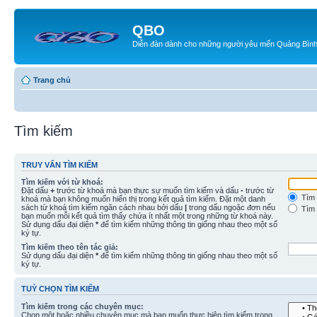
QBO
Diễn đàn dành cho những người yêu mến Quảng Bìn
Trang chủ
Tìm kiếm
TRUY VẤN TÌM KIẾM
Tìm kiếm với từ khoá:
Đặt dấu
+
trước từ khoá mà bạn thực sự muốn tìm kiếm và dấu
-
trước từ
Tìm 
khoá mà bạn không muốn hiển thị trong kết quả tìm kiếm. Đặt một danh
sách từ khoá tìm kiếm ngăn cách nhau bởi dấu
|
trong dấu ngoặc đơn nếu
Tìm 
bạn muốn mỗi kết quả tìm thấy chứa ít nhất một trong những từ khoá này.
Sử dụng dấu đại diện
*
để tìm kiếm những thông tin giống nhau theo một số
ký tự.
Tìm kiếm theo tên tác giả:
Sử dụng dấu đại diện
*
để tìm kiếm những thông tin giống nhau theo một số
ký tự.
TUỲ CHỌN TÌM KIẾM
Tìm kiếm trong các chuyên mục:
Chọn một hoặc nhiều chuyên mục mà bạn muốn thực hiện tìm kiếm trong