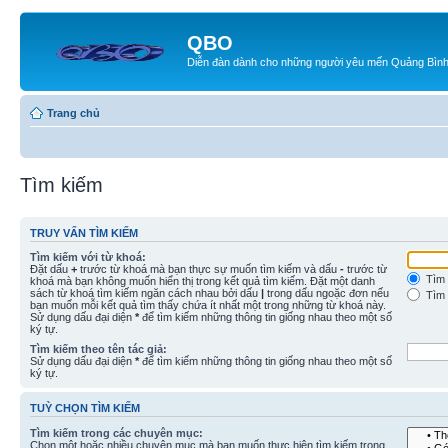
QBO
Diễn đàn dành cho những người yêu mến Quảng Bìn
Trang chủ
Tìm kiếm
TRUY VẤN TÌM KIẾM
Tìm kiếm với từ khoá:
Đặt dấu
+
trước từ khoá mà bạn thực sự muốn tìm kiếm và dấu
-
trước từ
Tìm 
khoá mà bạn không muốn hiển thị trong kết quả tìm kiếm. Đặt một danh
sách từ khoá tìm kiếm ngăn cách nhau bởi dấu
|
trong dấu ngoặc đơn nếu
Tìm 
bạn muốn mỗi kết quả tìm thấy chứa ít nhất một trong những từ khoá này.
Sử dụng dấu đại diện
*
để tìm kiếm những thông tin giống nhau theo một số
ký tự.
Tìm kiếm theo tên tác giả:
Sử dụng dấu đại diện
*
để tìm kiếm những thông tin giống nhau theo một số
ký tự.
TUỲ CHỌN TÌM KIẾM
Tìm kiếm trong các chuyên mục:
Chọn một hoặc nhiều chuyên mục mà bạn muốn thực hiện tìm kiếm trong