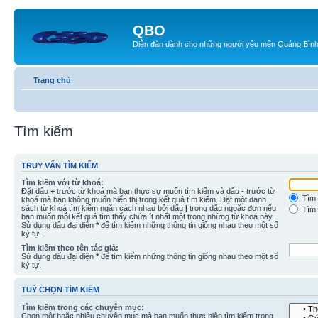
QBO
Diễn đàn dành cho những người yêu mến Quảng Bìn
Trang chủ
Tìm kiếm
TRUY VẤN TÌM KIẾM
Tìm kiếm với từ khoá:
Đặt dấu
+
trước từ khoá mà bạn thực sự muốn tìm kiếm và dấu
-
trước từ
Tìm 
khoá mà bạn không muốn hiển thị trong kết quả tìm kiếm. Đặt một danh
sách từ khoá tìm kiếm ngăn cách nhau bởi dấu
|
trong dấu ngoặc đơn nếu
Tìm 
bạn muốn mỗi kết quả tìm thấy chứa ít nhất một trong những từ khoá này.
Sử dụng dấu đại diện
*
để tìm kiếm những thông tin giống nhau theo một số
ký tự.
Tìm kiếm theo tên tác giả:
Sử dụng dấu đại diện
*
để tìm kiếm những thông tin giống nhau theo một số
ký tự.
TUỲ CHỌN TÌM KIẾM
Tìm kiếm trong các chuyên mục:
Chọn một hoặc nhiều chuyên mục mà bạn muốn thực hiện tìm kiếm trong