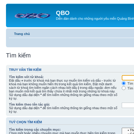
QBO
Diễn đàn dành cho những người yêu mến Quảng Bìn
Trang chủ
Tìm kiếm
TRUY VẤN TÌM KIẾM
Tìm kiếm với từ khoá:
Đặt dấu
+
trước từ khoá mà bạn thực sự muốn tìm kiếm và dấu
-
trước từ
Tìm 
khoá mà bạn không muốn hiển thị trong kết quả tìm kiếm. Đặt một danh
sách từ khoá tìm kiếm ngăn cách nhau bởi dấu
|
trong dấu ngoặc đơn nếu
Tìm 
bạn muốn mỗi kết quả tìm thấy chứa ít nhất một trong những từ khoá này.
Sử dụng dấu đại diện
*
để tìm kiếm những thông tin giống nhau theo một số
ký tự.
Tìm kiếm theo tên tác giả:
Sử dụng dấu đại diện
*
để tìm kiếm những thông tin giống nhau theo một số
ký tự.
TUỲ CHỌN TÌM KIẾM
Tìm kiếm trong các chuyên mục:
Chọn một hoặc nhiều chuyên mục mà bạn muốn thực hiện tìm kiếm trong