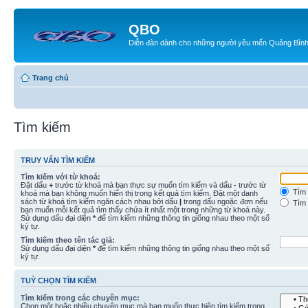
QBO
Diễn đàn dành cho những người yêu mến Quảng Bìn
Trang chủ
Tìm kiếm
TRUY VẤN TÌM KIẾM
Tìm kiếm với từ khoá:
Đặt dấu
+
trước từ khoá mà bạn thực sự muốn tìm kiếm và dấu
-
trước từ
Tìm 
khoá mà bạn không muốn hiển thị trong kết quả tìm kiếm. Đặt một danh
sách từ khoá tìm kiếm ngăn cách nhau bởi dấu
|
trong dấu ngoặc đơn nếu
Tìm 
bạn muốn mỗi kết quả tìm thấy chứa ít nhất một trong những từ khoá này.
Sử dụng dấu đại diện
*
để tìm kiếm những thông tin giống nhau theo một số
ký tự.
Tìm kiếm theo tên tác giả:
Sử dụng dấu đại diện
*
để tìm kiếm những thông tin giống nhau theo một số
ký tự.
TUỲ CHỌN TÌM KIẾM
Tìm kiếm trong các chuyên mục:
Chọn một hoặc nhiều chuyên mục mà bạn muốn thực hiện tìm kiếm trong