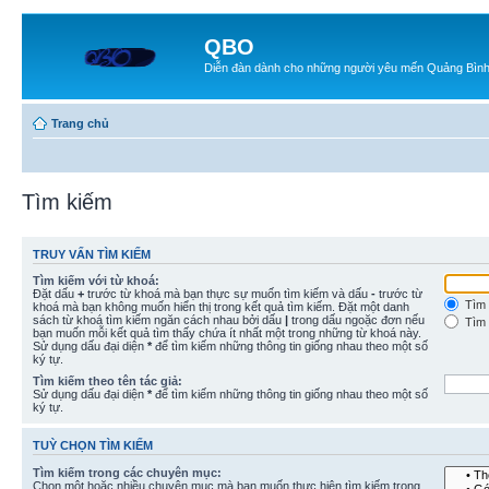
QBO
Diễn đàn dành cho những người yêu mến Quảng Bìn
Trang chủ
Tìm kiếm
TRUY VẤN TÌM KIẾM
Tìm kiếm với từ khoá:
Đặt dấu
+
trước từ khoá mà bạn thực sự muốn tìm kiếm và dấu
-
trước từ
Tìm 
khoá mà bạn không muốn hiển thị trong kết quả tìm kiếm. Đặt một danh
sách từ khoá tìm kiếm ngăn cách nhau bởi dấu
|
trong dấu ngoặc đơn nếu
Tìm 
bạn muốn mỗi kết quả tìm thấy chứa ít nhất một trong những từ khoá này.
Sử dụng dấu đại diện
*
để tìm kiếm những thông tin giống nhau theo một số
ký tự.
Tìm kiếm theo tên tác giả:
Sử dụng dấu đại diện
*
để tìm kiếm những thông tin giống nhau theo một số
ký tự.
TUỲ CHỌN TÌM KIẾM
Tìm kiếm trong các chuyên mục:
Chọn một hoặc nhiều chuyên mục mà bạn muốn thực hiện tìm kiếm trong