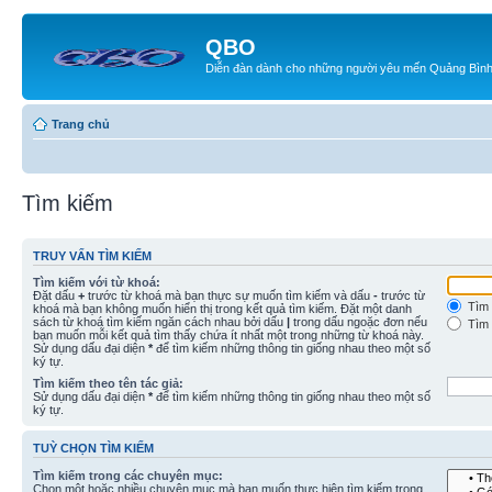
QBO
Diễn đàn dành cho những người yêu mến Quảng Bìn
Trang chủ
Tìm kiếm
TRUY VẤN TÌM KIẾM
Tìm kiếm với từ khoá:
Đặt dấu
+
trước từ khoá mà bạn thực sự muốn tìm kiếm và dấu
-
trước từ
Tìm 
khoá mà bạn không muốn hiển thị trong kết quả tìm kiếm. Đặt một danh
sách từ khoá tìm kiếm ngăn cách nhau bởi dấu
|
trong dấu ngoặc đơn nếu
Tìm 
bạn muốn mỗi kết quả tìm thấy chứa ít nhất một trong những từ khoá này.
Sử dụng dấu đại diện
*
để tìm kiếm những thông tin giống nhau theo một số
ký tự.
Tìm kiếm theo tên tác giả:
Sử dụng dấu đại diện
*
để tìm kiếm những thông tin giống nhau theo một số
ký tự.
TUỲ CHỌN TÌM KIẾM
Tìm kiếm trong các chuyên mục:
Chọn một hoặc nhiều chuyên mục mà bạn muốn thực hiện tìm kiếm trong