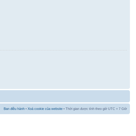
Ban điều hành
•
Xoá cookie của website
• Thời gian được tính theo giờ UTC + 7 Giờ