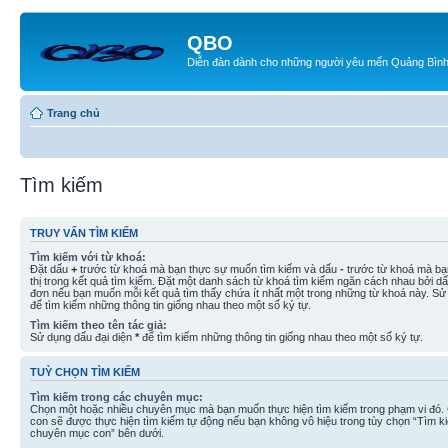
QBO
Diễn đàn dành cho những người yêu mến Quảng Bìn
Trang chủ
Tìm kiếm
TRUY VẤN TÌM KIẾM
Tìm kiếm với từ khoá:
Đặt dấu
+
trước từ khoá mà bạn thực sự muốn tìm kiếm và dấu
-
trước từ khoá mà bạ
thị trong kết quả tìm kiếm. Đặt một danh sách từ khoá tìm kiếm ngăn cách nhau bởi d
đơn nếu bạn muốn mỗi kết quả tìm thấy chứa ít nhất một trong những từ khoá này. Sử
để tìm kiếm những thông tin giống nhau theo một số ký tự.
Tìm kiếm theo tên tác giả:
Sử dụng dấu đại diện
*
để tìm kiếm những thông tin giống nhau theo một số ký tự.
TUỲ CHỌN TÌM KIẾM
Tìm kiếm trong các chuyên mục:
Chọn một hoặc nhiều chuyên mục mà bạn muốn thực hiện tìm kiếm trong phạm vi đó
con sẽ được thực hiện tìm kiếm tự động nếu bạn không vô hiệu trong tùy chọn “Tìm k
chuyên mục con” bên dưới.