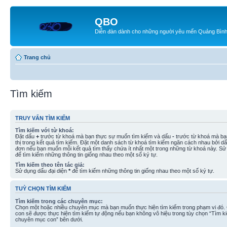
QBO
Diễn đàn dành cho những người yêu mến Quảng Bìn
Trang chủ
Tìm kiếm
TRUY VẤN TÌM KIẾM
Tìm kiếm với từ khoá:
Đặt dấu
+
trước từ khoá mà bạn thực sự muốn tìm kiếm và dấu
-
trước từ khoá mà bạ
thị trong kết quả tìm kiếm. Đặt một danh sách từ khoá tìm kiếm ngăn cách nhau bởi d
đơn nếu bạn muốn mỗi kết quả tìm thấy chứa ít nhất một trong những từ khoá này. Sử
để tìm kiếm những thông tin giống nhau theo một số ký tự.
Tìm kiếm theo tên tác giả:
Sử dụng dấu đại diện
*
để tìm kiếm những thông tin giống nhau theo một số ký tự.
TUỲ CHỌN TÌM KIẾM
Tìm kiếm trong các chuyên mục:
Chọn một hoặc nhiều chuyên mục mà bạn muốn thực hiện tìm kiếm trong phạm vi đó
con sẽ được thực hiện tìm kiếm tự động nếu bạn không vô hiệu trong tùy chọn “Tìm k
chuyên mục con” bên dưới.