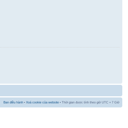
Ban điều hành
•
Xoá cookie của website
• Thời gian được tính theo giờ UTC + 7 Giờ