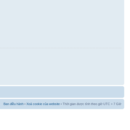
Ban điều hành
•
Xoá cookie của website
• Thời gian được tính theo giờ UTC + 7 Giờ