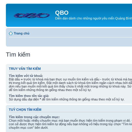
QBO
Diễn đàn dành cho những người yêu mến Quảng Bìn
Trang chủ
Tìm kiếm
TRUY VẤN TÌM KIẾM
Tìm kiếm với từ khoá:
Đặt dấu
+
trước từ khoá mà bạn thực sự muốn tìm kiếm và dấu
-
trước từ khoá mà bạ
thị trong kết quả tìm kiếm. Đặt một danh sách từ khoá tìm kiếm ngăn cách nhau bởi d
đơn nếu bạn muốn mỗi kết quả tìm thấy chứa ít nhất một trong những từ khoá này. Sử
để tìm kiếm những thông tin giống nhau theo một số ký tự.
Tìm kiếm theo tên tác giả:
Sử dụng dấu đại diện
*
để tìm kiếm những thông tin giống nhau theo một số ký tự.
TUỲ CHỌN TÌM KIẾM
Tìm kiếm trong các chuyên mục:
Chọn một hoặc nhiều chuyên mục mà bạn muốn thực hiện tìm kiếm trong phạm vi đó
con sẽ được thực hiện tìm kiếm tự động nếu bạn không vô hiệu trong tùy chọn “Tìm k
chuyên mục con” bên dưới.