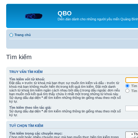
QBO
Diễn đàn dành cho những người yêu mến Quảng Bìn
Trang chủ
Tìm kiếm
TRUY VẤN TÌM KIẾM
Tìm kiếm với từ khoá:
Đặt dấu
+
trước từ khoá mà bạn thực sự muốn tìm kiếm và dấu
-
trước từ
Tìm 
khoá mà bạn không muốn hiển thị trong kết quả tìm kiếm. Đặt một danh
sách từ khoá tìm kiếm ngăn cách nhau bởi dấu
|
trong dấu ngoặc đơn nếu
Tìm 
bạn muốn mỗi kết quả tìm thấy chứa ít nhất một trong những từ khoá này.
Sử dụng dấu đại diện
*
để tìm kiếm những thông tin giống nhau theo một số
ký tự.
Tìm kiếm theo tên tác giả:
Sử dụng dấu đại diện
*
để tìm kiếm những thông tin giống nhau theo một số
ký tự.
TUỲ CHỌN TÌM KIẾM
Tìm kiếm trong các chuyên mục:
Chọn một hoặc nhiều chuyên mục mà bạn muốn thực hiện tìm kiếm trong