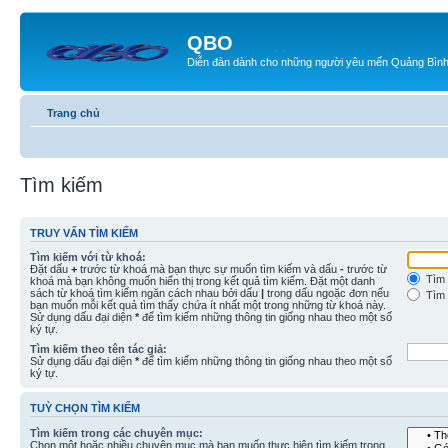
QBO
Diễn đàn dành cho những người yêu mến Quảng Bìn
Trang chủ
Tìm kiếm
TRUY VẤN TÌM KIẾM
Tìm kiếm với từ khoá:
Đặt dấu
+
trước từ khoá mà bạn thực sự muốn tìm kiếm và dấu
-
trước từ
Tìm 
khoá mà bạn không muốn hiển thị trong kết quả tìm kiếm. Đặt một danh
sách từ khoá tìm kiếm ngăn cách nhau bởi dấu
|
trong dấu ngoặc đơn nếu
Tìm 
bạn muốn mỗi kết quả tìm thấy chứa ít nhất một trong những từ khoá này.
Sử dụng dấu đại diện
*
để tìm kiếm những thông tin giống nhau theo một số
ký tự.
Tìm kiếm theo tên tác giả:
Sử dụng dấu đại diện
*
để tìm kiếm những thông tin giống nhau theo một số
ký tự.
TUỲ CHỌN TÌM KIẾM
Tìm kiếm trong các chuyên mục:
Chọn một hoặc nhiều chuyên mục mà bạn muốn thực hiện tìm kiếm trong