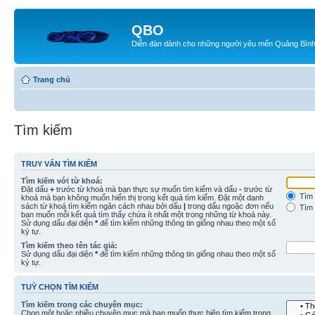
QBO
Diễn đàn dành cho những người yêu mến Quảng Bìn
Trang chủ
Tìm kiếm
TRUY VẤN TÌM KIẾM
Tìm kiếm với từ khoá:
Đặt dấu
+
trước từ khoá mà bạn thực sự muốn tìm kiếm và dấu
-
trước từ
Tìm 
khoá mà bạn không muốn hiển thị trong kết quả tìm kiếm. Đặt một danh
sách từ khoá tìm kiếm ngăn cách nhau bởi dấu
|
trong dấu ngoặc đơn nếu
Tìm 
bạn muốn mỗi kết quả tìm thấy chứa ít nhất một trong những từ khoá này.
Sử dụng dấu đại diện
*
để tìm kiếm những thông tin giống nhau theo một số
ký tự.
Tìm kiếm theo tên tác giả:
Sử dụng dấu đại diện
*
để tìm kiếm những thông tin giống nhau theo một số
ký tự.
TUỲ CHỌN TÌM KIẾM
Tìm kiếm trong các chuyên mục:
Chọn một hoặc nhiều chuyên mục mà bạn muốn thực hiện tìm kiếm trong