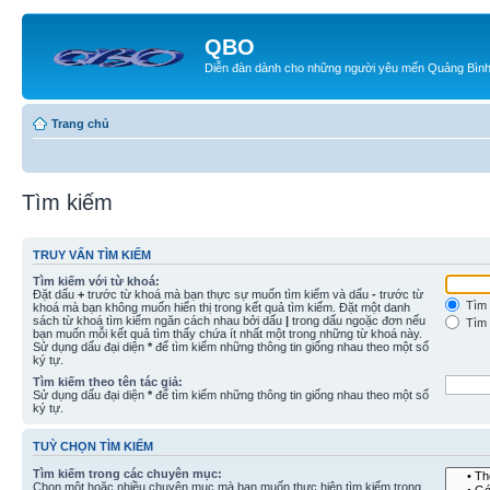
QBO
Diễn đàn dành cho những người yêu mến Quảng Bìn
Trang chủ
Tìm kiếm
TRUY VẤN TÌM KIẾM
Tìm kiếm với từ khoá:
Đặt dấu
+
trước từ khoá mà bạn thực sự muốn tìm kiếm và dấu
-
trước từ
Tìm 
khoá mà bạn không muốn hiển thị trong kết quả tìm kiếm. Đặt một danh
sách từ khoá tìm kiếm ngăn cách nhau bởi dấu
|
trong dấu ngoặc đơn nếu
Tìm 
bạn muốn mỗi kết quả tìm thấy chứa ít nhất một trong những từ khoá này.
Sử dụng dấu đại diện
*
để tìm kiếm những thông tin giống nhau theo một số
ký tự.
Tìm kiếm theo tên tác giả:
Sử dụng dấu đại diện
*
để tìm kiếm những thông tin giống nhau theo một số
ký tự.
TUỲ CHỌN TÌM KIẾM
Tìm kiếm trong các chuyên mục:
Chọn một hoặc nhiều chuyên mục mà bạn muốn thực hiện tìm kiếm trong