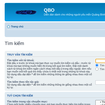
QBO
Diễn đàn dành cho những người yêu mến Quảng Bìn
Trang chủ
Tìm kiếm
TRUY VẤN TÌM KIẾM
Tìm kiếm với từ khoá:
Đặt dấu
+
trước từ khoá mà bạn thực sự muốn tìm kiếm và dấu
-
trước từ
Tìm 
khoá mà bạn không muốn hiển thị trong kết quả tìm kiếm. Đặt một danh
sách từ khoá tìm kiếm ngăn cách nhau bởi dấu
|
trong dấu ngoặc đơn nếu
Tìm 
bạn muốn mỗi kết quả tìm thấy chứa ít nhất một trong những từ khoá này.
Sử dụng dấu đại diện
*
để tìm kiếm những thông tin giống nhau theo một số
ký tự.
Tìm kiếm theo tên tác giả:
Sử dụng dấu đại diện
*
để tìm kiếm những thông tin giống nhau theo một số
ký tự.
TUỲ CHỌN TÌM KIẾM
Tìm kiếm trong các chuyên mục:
Chọn một hoặc nhiều chuyên mục mà bạn muốn thực hiện tìm kiếm trong